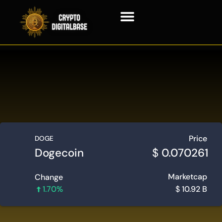
Технология блокчейн
Контактная информация
Price
DOGE
Dogecoin
$
0.070261
Marketcap
Change
1.70%
$
10.92 B