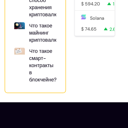
способ
$
594.20
1.2%
хранения
криптовалюты
Solana
Что такое
$
74.65
2.6%
майнинг
криптовалют?
Что такое
смарт-
контракты
в
блокчейне?