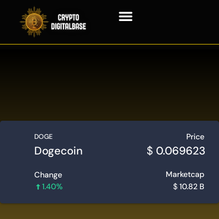
Tecnología Blockchain
Price
DOGE
Dogecoin
$
0.069623
Marketcap
Change
1.40%
$
10.82 B