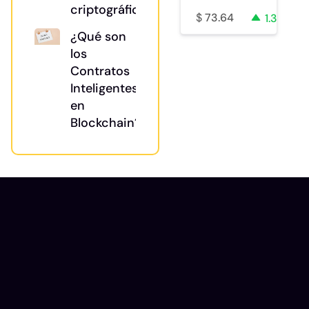
criptográfica?
$
73.64
1.3%
¿Qué son
los
Contratos
Inteligentes
en
Blockchain?