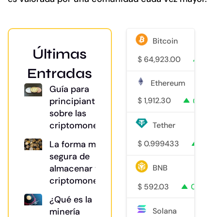
Bitcoin
Últimas
$
64,923.00
0.7
Entradas
Ethereum
Guía para
principiantes
$
1,912.30
0.3%
sobre las
criptomonedas
Tether
La forma más
$
0.999433
0%
segura de
almacenar tu
BNB
criptomoneda
$
592.03
0.4%
¿Qué es la
minería
Solana