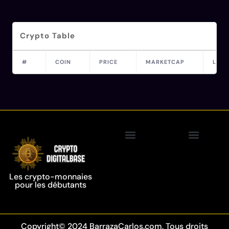
Crypto Table
#
COIN
PRICE
MARKETCAP
LAST
Politique de confidentialité
Crypto-monnaie
Technologie de la chaîne de blocs
Les crypto-monnaies
pour les débutants
Copyright© 2024 BarrazaCarlos.com, Tous droits