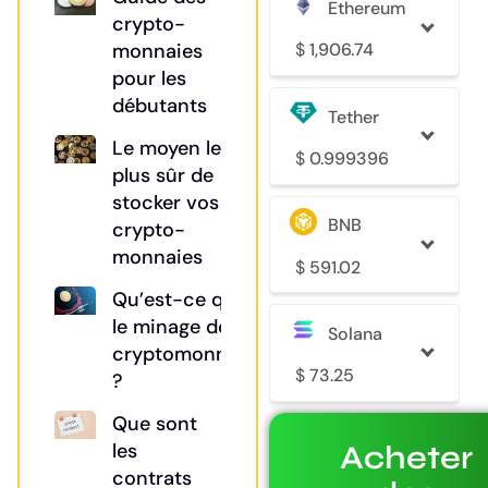
Ethereum
crypto-
$
1,906.74
monnaies
pour les
débutants
Tether
Le moyen le
$
0.999396
plus sûr de
stocker vos
BNB
crypto-
monnaies
$
591.02
Qu’est-ce que
le minage de
Solana
cryptomonnaies
$
73.25
?
Que sont
Acheter
les
contrats