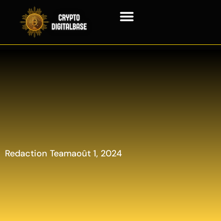
Crypto-monnaie
Technologie de la chaîne de blocs
Redaction Team
août 1, 2024