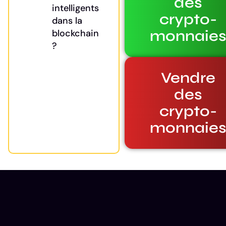
des
intelligents
crypto-
dans la
monnaie
blockchain
?
Vendre
des
crypto-
monnaie