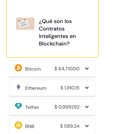
¿Qué son los
Contratos
Inteligentes en
Blockchain?
$
64,710.00
Bitcoin
$
1,910.15
Ethereum
$
0.999292
Tether
$
589.24
BNB