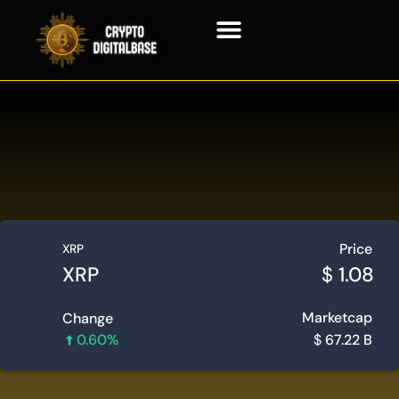
Технология блокчейн
Контактная информация
Price
XRP
XRP
$
1.08
Marketcap
Change
0.60%
$
67.22 B