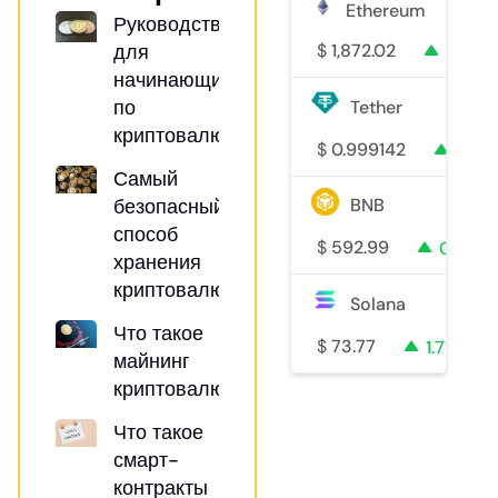
Ethereum
Руководство
для
$
1,872.02
1%
начинающих
по
Tether
криптовалютам
$
0.999142
0%
Самый
безопасный
BNB
способ
$
592.99
0.4%
хранения
криптовалюты
Solana
Что такое
$
73.77
1.7%
майнинг
криптовалют?
Что такое
смарт-
контракты