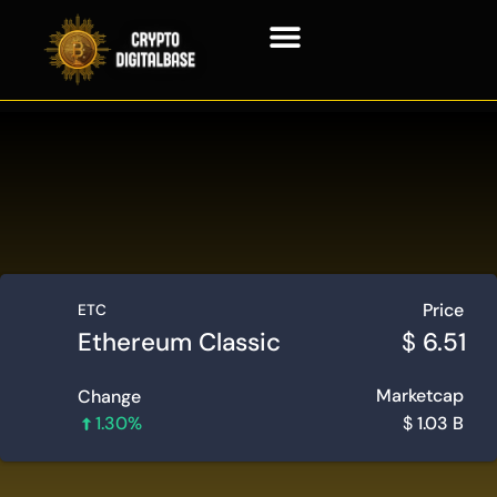
Технология блокчейн
Контактная информация
Price
ETC
Ethereum Classic
$
6.51
Marketcap
Change
1.30%
$
1.03 B