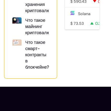
$
590.43
0.7%
хранения
криптовалюты
Solana
Что такое
$
73.53
0.3%
майнинг
криптовалют?
Что такое
смарт-
контракты
в
блокчейне?