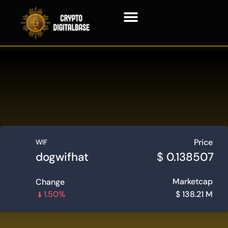
Технология блокчейн
Контактная информация
Price
WIF
dogwifhat
$
0.138507
Marketcap
Change
1.50%
$
138.21 M