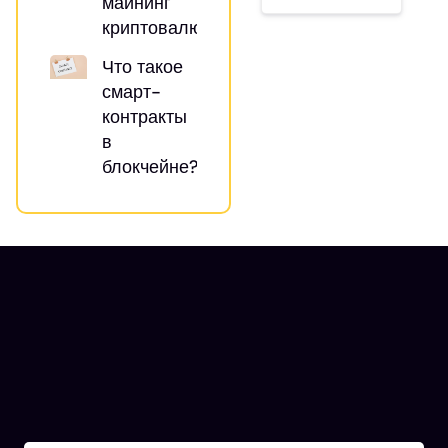
майнинг
криптовалют?
Что такое
смарт-
контракты
в
блокчейне?