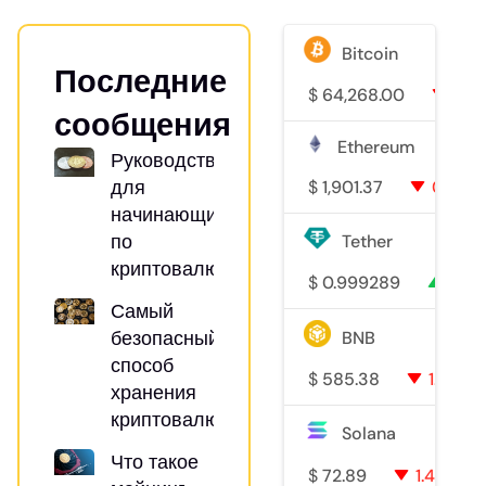
Bitcoin
Последние
$
64,268.00
0.8
сообщения
Ethereum
Руководство
для
$
1,901.37
0.5%
начинающих
по
Tether
криптовалютам
$
0.999289
0%
Самый
безопасный
BNB
способ
$
585.38
1.6%
хранения
криптовалюты
Solana
Что такое
$
72.89
1.4%