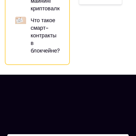
майнинг
криптовалют?
Что такое
смарт-
контракты
в
блокчейне?