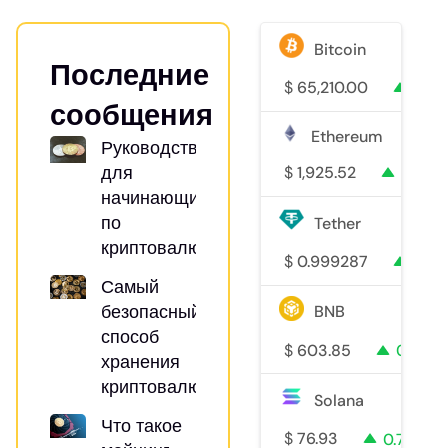
Bitcoin
Последние
$
65,210.00
0.5
сообщения
Ethereum
Руководство
для
$
1,925.52
0.3%
начинающих
по
Tether
криптовалютам
$
0.999287
0%
Самый
безопасный
BNB
способ
$
603.85
0.1%
хранения
криптовалюты
Solana
Что такое
$
76.93
0.7%