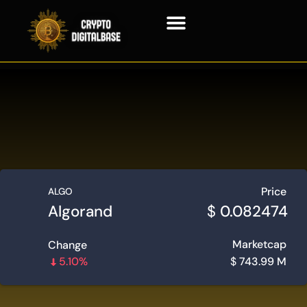
Технология блокчейн
Контактная информация
Price
ALGO
Algorand
$
0.082474
Marketcap
Change
5.10%
$
743.99 M