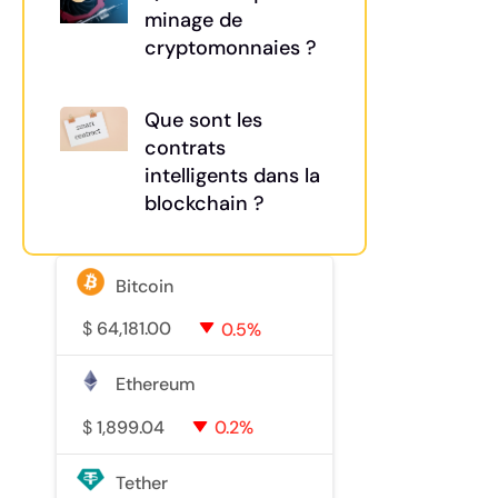
minage de
cryptomonnaies ?
Que sont les
contrats
intelligents dans la
blockchain ?
Bitcoin
$
64,181.00
0.5%
Ethereum
$
1,899.04
0.2%
Tether