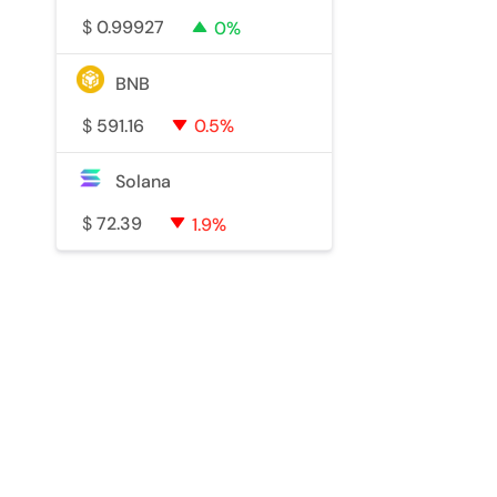
$
0.99927
0%
BNB
$
591.16
0.5%
Solana
$
72.39
1.9%