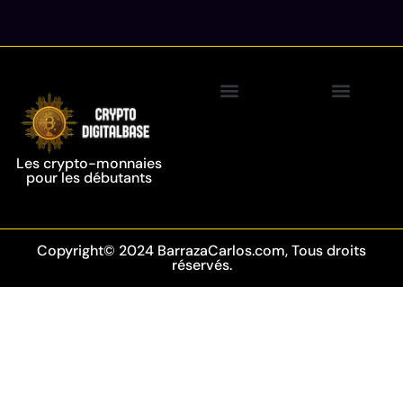
Politique de confidentialité
Crypto-monnaie
Technologie de la chaîne de blocs
Les crypto-monnaies
pour les débutants
Copyright© 2024 BarrazaCarlos.com, Tous droits
réservés.