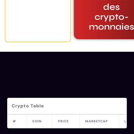
des
crypto-
monnaie
Crypto Table
#
COIN
PRICE
MARKETCAP
LAST