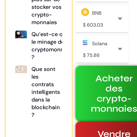
stocker vos
BNB
crypto-
monnaies
$
603.03
Qu’est-ce que
le minage de
Solana
cryptomonnaies
$
75.86
?
Que sont
Acheter
les
contrats
des
intelligents
crypto-
dans la
monnaie
blockchain
?
Vendre