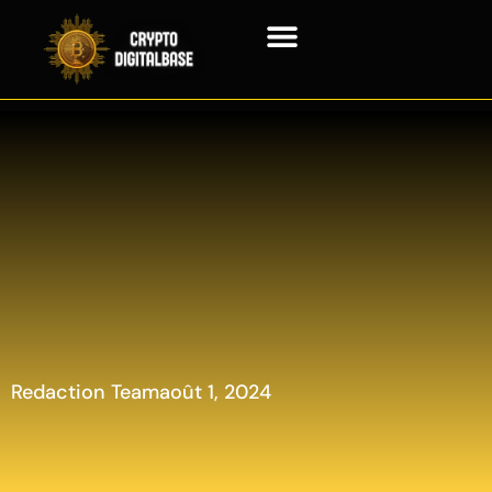
Crypto-monnaie
Technologie de la chaîne de blocs
Redaction Team
août 1, 2024