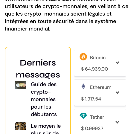
utilisateurs de crypto-monnaies, en veillant à ce
que les crypto-monnaies soient légales et
intégrées en toute sécurité dans le système
financier mondial.
Bitcoin
Derniers
$
64,939.00
messages
Guide des
Ethereum
crypto-
$
1,917.54
monnaies
pour les
débutants
Tether
Le moyen le
$
0.99937
plus sûr de