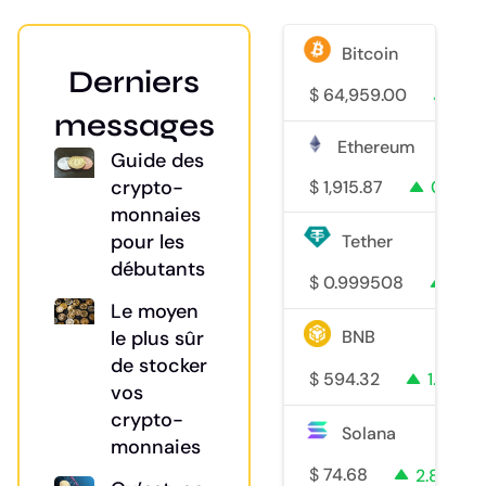
Bitcoin
Derniers
$
64,959.00
1.1%
messages
Ethereum
Guide des
crypto-
$
1,915.87
0.6%
monnaies
pour les
Tether
débutants
$
0.999508
0%
Le moyen
le plus sûr
BNB
de stocker
$
594.32
1.5%
vos
crypto-
Solana
monnaies
$
74.68
2.8%