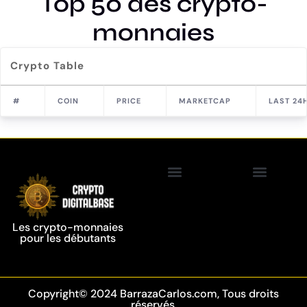
Top 50 des crypto-
monnaies
Crypto Table
#
COIN
PRICE
MARKETCAP
LAST 24
Politique de confidentialité
Crypto-monnaie
Technologie de la chaîne de blocs
Les crypto-monnaies
pour les débutants
Copyright© 2024 BarrazaCarlos.com, Tous droits
réservés.