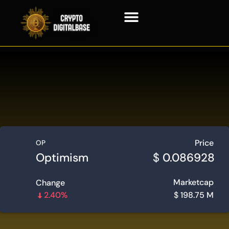
Crypto-monnaie
Technologie de la chaîne de blocs
Price
OP
Optimism
$
0.086928
Marketcap
Change
2.40%
$
198.75 M