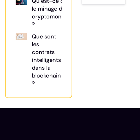
Qu’est-ce que
le minage de
cryptomonnaies
?
Que sont
les
contrats
intelligents
dans la
blockchain
?