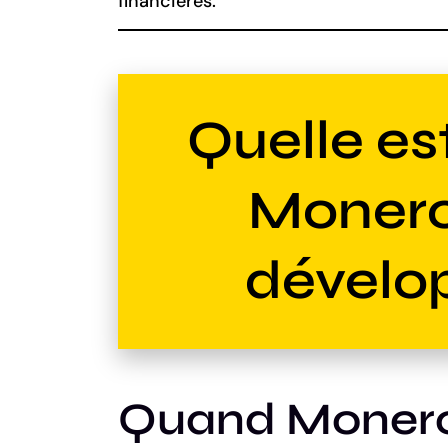
financières.
Quelle est
Monero
dévelo
Quand Monero a