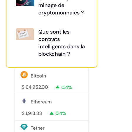
minage de
cryptomonnaies ?
Que sont les
contrats
intelligents dans la
blockchain ?
Bitcoin
$
64,952.00
0.4%
Ethereum
$
1,913.33
0.4%
Tether