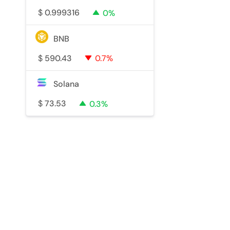
$
0.999316
0%
BNB
$
590.43
0.7%
Solana
$
73.53
0.3%