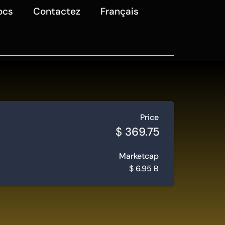
ocs
Contactez
Français
Price
$
369.75
Marketcap
$
6.95 B