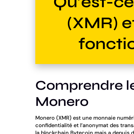
Qu’est-c
(XMR) 
fonctio
Comprendre le
Monero
Monero (XMR) est une monnaie numériq
confidentialité et l’anonymat des trans
la blockchain Bytecoin mais a depuis 