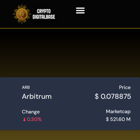
Crypto-monnaie
Technologie de la chaîne de blocs
Price
ARB
Arbitrum
$
0.078875
Marketcap
Change
0.30%
$
521.60 M