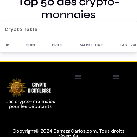
Top 50 des crypto-
monnaies
Crypto Table
#
COIN
PRICE
MARKETCAP
LAST 24
Politique de confidentialité
Crypto-monnaie
Technologie de la chaîne de blocs
Les crypto-monnaies
pour les débutants
Copyright© 2024 BarrazaCarlos.com, Tous droits
réservés.