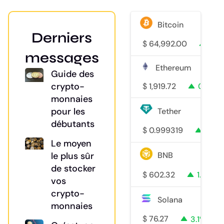
Bitcoin
Derniers
$
64,992.00
0.2
messages
Ethereum
Guide des
crypto-
$
1,919.72
0.1%
monnaies
pour les
Tether
débutants
$
0.999319
0%
Le moyen
le plus sûr
BNB
de stocker
$
602.32
1.5%
vos
crypto-
Solana
monnaies
$
76.27
3.1%