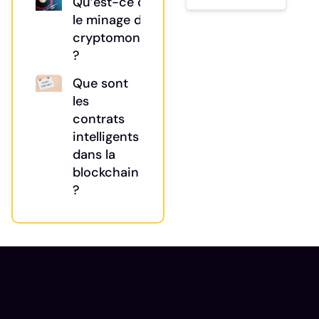
Qu’est-ce que
le minage de
cryptomonnaies
?
Que sont
les
contrats
intelligents
dans la
blockchain
?