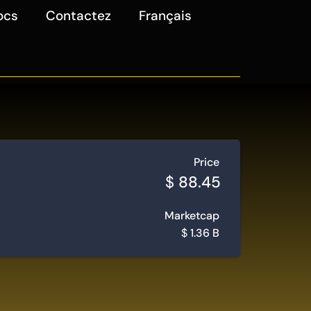
ocs
Contactez
Français
Price
$
88.45
Marketcap
$
1.36 B