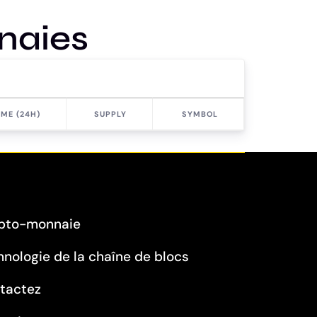
naies
ME (24H)
SUPPLY
SYMBOL
pto-monnaie
hnologie de la chaîne de blocs
tactez