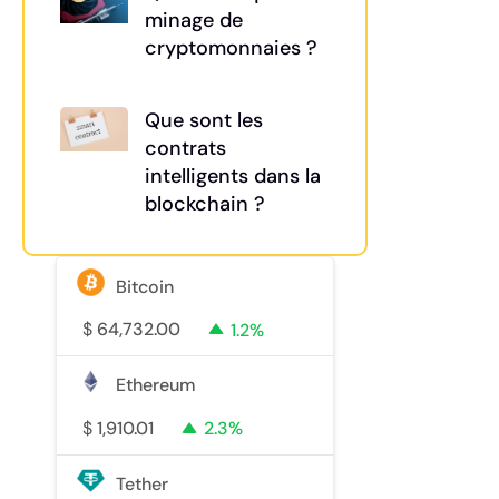
minage de
cryptomonnaies ?
Que sont les
contrats
intelligents dans la
blockchain ?
Bitcoin
$
64,732.00
1.2%
Ethereum
$
1,910.01
2.3%
Tether