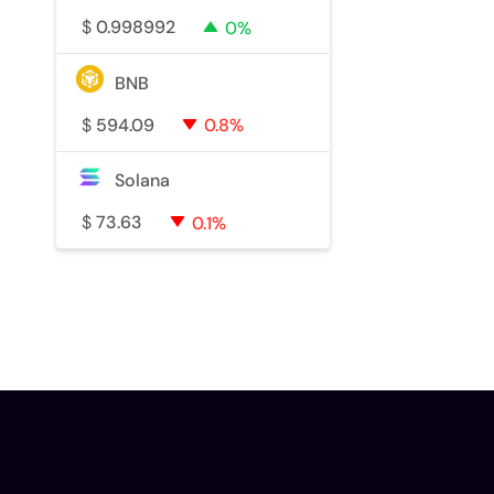
$
0.998992
0%
BNB
$
594.09
0.8%
Solana
$
73.63
0.1%