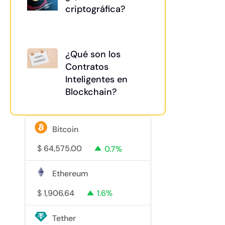
criptográfica?
¿Qué son los
Contratos
Inteligentes en
Blockchain?
Bitcoin
$
64,575.00
0.7%
Ethereum
$
1,906.64
1.6%
Tether