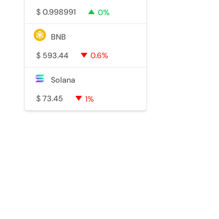
$
0.998991
0%
BNB
$
593.44
0.6%
Solana
$
73.45
1%