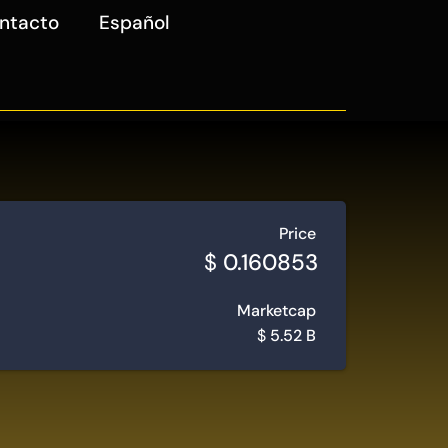
ntacto
Español
Price
$
0.160853
Marketcap
$
5.52 B