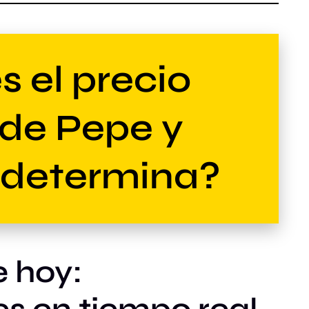
s el precio
 de Pepe y
 determina?
e hoy:
s en tiempo real