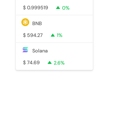
$
0.999519
0%
BNB
$
594.27
1%
Solana
$
74.69
2.6%