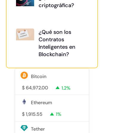
criptográfica?
¿Qué son los
Contratos
Inteligentes en
Blockchain?
Bitcoin
$
64,972.00
1.2%
Ethereum
$
1,915.55
1%
Tether