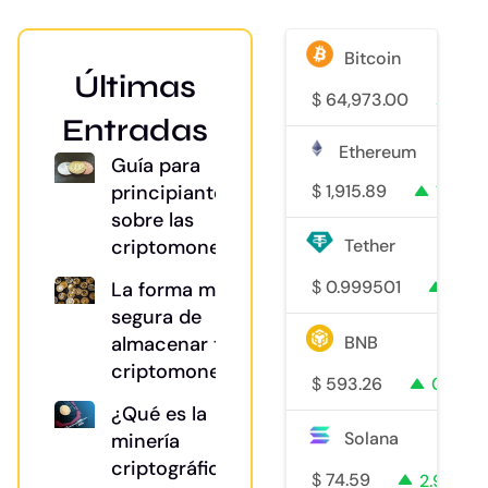
Bitcoin
Últimas
$
64,973.00
1.2
Entradas
Ethereum
Guía para
$
1,915.89
1.1%
principiantes
sobre las
Tether
criptomonedas
$
0.999501
0%
La forma más
segura de
BNB
almacenar tu
criptomoneda
$
593.26
0.3%
¿Qué es la
Solana
minería
criptográfica?
$
74.59
2.9%