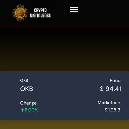
Tecnología Blockchain
Price
OKB
OKB
$
94.41
Marketcap
Change
8.00%
$
1.98 B