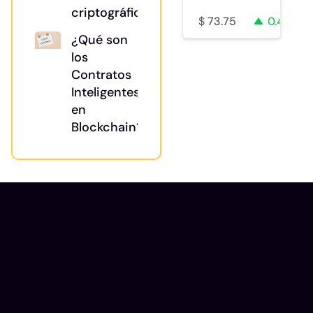
criptográfica?
$
73.75
0.4%
¿Qué son
los
Contratos
Inteligentes
en
Blockchain?