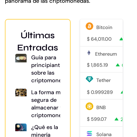
panorama de las criptomonedas.
Bitcoin
Últimas
$
64,011.00
0.7%
Entradas
Ethereum
Guía para
principiantes
$
1,865.19
0.3%
sobre las
criptomonedas
Tether
La forma más
$
0.999289
0%
segura de
almacenar tu
BNB
criptomoneda
$
599.07
2%
¿Qué es la
minería
Solana