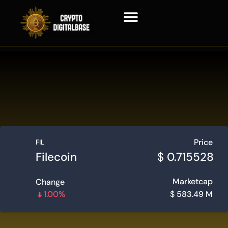
Tecnología Blockchain
Price
FIL
Filecoin
$
0.715528
Marketcap
Change
1.00%
$
583.49 M