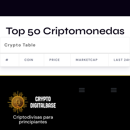
Top 50 Criptomonedas
Crypto Table
#
COIN
PRICE
MARKETCAP
LAST 24
Política de Privacidad
Tecnología Blockcha
Criptodivisas para
principiantes