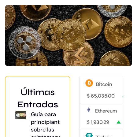
Bitcoin
Últimas
$
65,035.00
0.7
Entradas
Ethereum
Guía para
principiantes
$
1,930.29
0.9%
sobre las