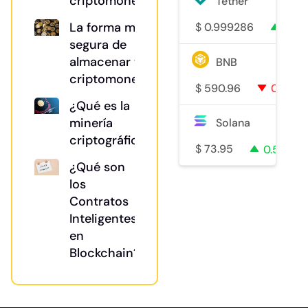
criptomonedas
Tether
La forma más
$
0.999286
0%
segura de
almacenar tu
BNB
criptomoneda
$
590.96
0.2%
¿Qué es la
minería
Solana
criptográfica?
$
73.95
0.5%
¿Qué son
los
Contratos
Inteligentes
en
Blockchain?