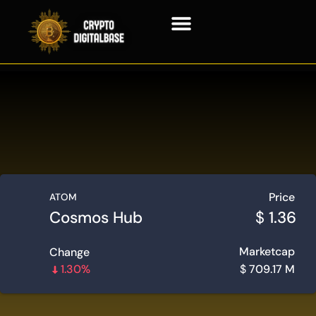
Tecnología Blockchain
Price
ATOM
Cosmos Hub
$
1.36
Marketcap
Change
1.30%
$
709.17 M