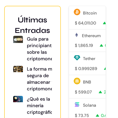
Bitcoin
Últimas
$
64,011.00
0.7%
Entradas
Ethereum
Guía para
principiantes
$
1,865.19
0.3%
sobre las
criptomonedas
Tether
La forma más
$
0.999289
0%
segura de
almacenar tu
BNB
criptomoneda
$
599.07
2%
¿Qué es la
minería
Solana
criptográfica?
$
73.75
0.4%