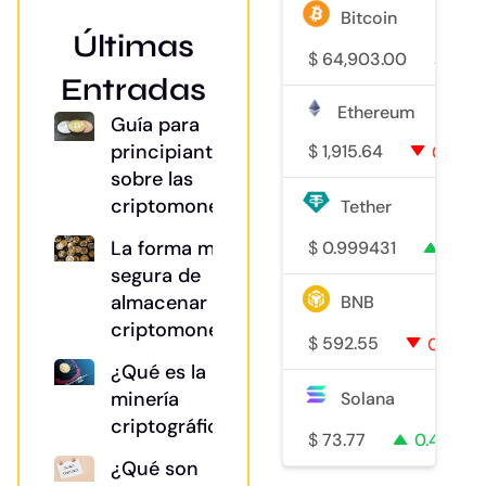
Bitcoin
Últimas
$
64,903.00
0.3
Entradas
Ethereum
Guía para
principiantes
$
1,915.64
0.1%
sobre las
criptomonedas
Tether
La forma más
$
0.999431
0%
segura de
almacenar tu
BNB
criptomoneda
$
592.55
0.2%
¿Qué es la
minería
Solana
criptográfica?
$
73.77
0.4%
¿Qué son