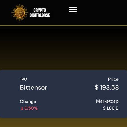
Tecnología Blockchain
Price
TAO
Bittensor
$
193.58
Marketcap
Change
0.50%
$
1.86 B