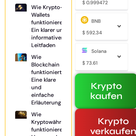
$
0.999472
Wie Krypto-
Wallets
BNB
funktionieren:
Ein klarer und
$
592.34
informativer
Leitfaden
Solana
Wie
$
73.61
Blockchain
funktioniert:
Eine klare
Krypto
und
kaufen
einfache
Erläuterung
Wie
Krypto
Kryptowährungen
verkaufe
funktionieren: Ein