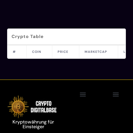
Crypto Table
#
COIN
PRICE
MARKETCAP
LAST
Blockchain Technolo
Kryptowährung für
Einsteiger