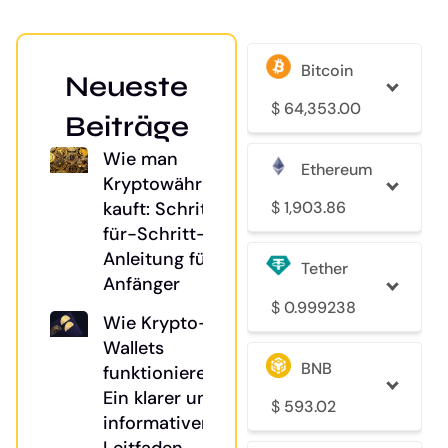
Bitcoin
Neueste
$
64,353.00
Beiträge
Wie man
Ethereum
Kryptowährung
$
1,903.86
kauft: Schritt-
für-Schritt-
Anleitung für
Tether
Anfänger
$
0.999238
Wie Krypto-
Wallets
BNB
funktionieren:
Ein klarer und
$
593.02
informativer