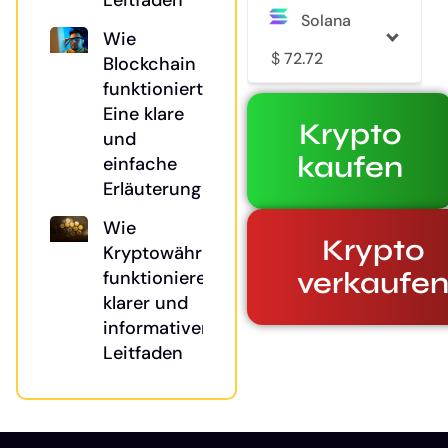
Leitfaden
Solana
Wie
$
72.72
Blockchain
funktioniert:
Eine klare
Krypto
und
kaufen
einfache
Erläuterung
Wie
Krypto
Kryptowährungen
verkaufe
funktionieren: Ein
klarer und
informativer
Leitfaden