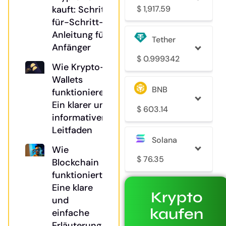
$
1,917.59
kauft: Schritt-
für-Schritt-
Anleitung für
Tether
Anfänger
$
0.999342
Wie Krypto-
Wallets
BNB
funktionieren:
Ein klarer und
$
603.14
informativer
Leitfaden
Solana
Wie
$
76.35
Blockchain
funktioniert:
Eine klare
Krypto
und
kaufen
einfache
Erläuterung