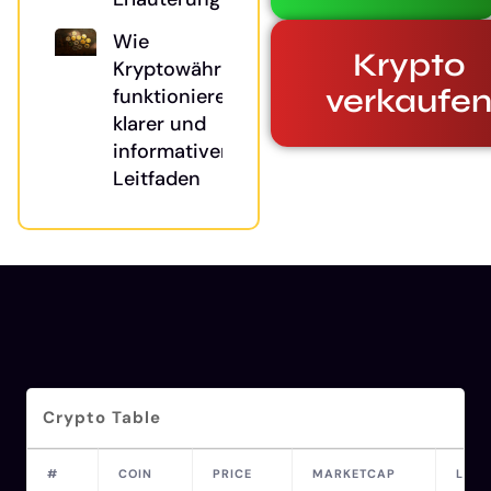
Wie
Krypto
Kryptowährungen
verkaufe
funktionieren: Ein
klarer und
informativer
Leitfaden
Crypto Table
#
COIN
PRICE
MARKETCAP
LAST