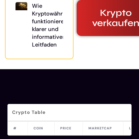
Wie
Krypto
Kryptowährungen
verkaufe
funktionieren: Ein
klarer und
informativer
Leitfaden
Crypto Table
#
COIN
PRICE
MARKETCAP
LAST