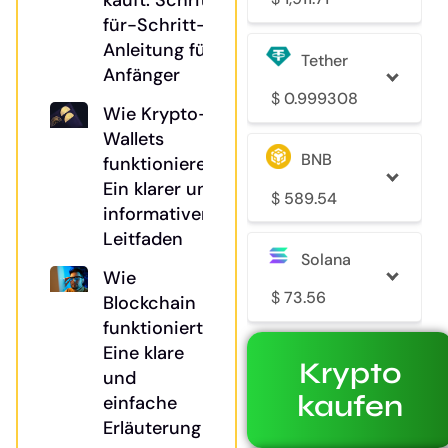
kauft: Schritt-
für-Schritt-
Anleitung für
Tether
Anfänger
$
0.999308
Wie Krypto-
Wallets
BNB
funktionieren:
Ein klarer und
$
589.54
informativer
Leitfaden
Solana
Wie
$
73.56
Blockchain
funktioniert:
Eine klare
Krypto
und
kaufen
einfache
Erläuterung