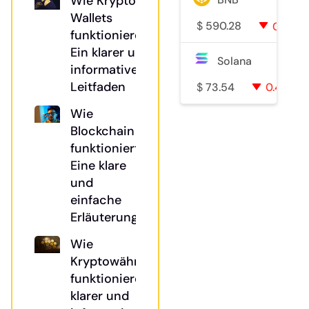
Wie Krypto-
Wallets
$
590.28
0.9%
funktionieren:
Ein klarer und
Solana
informativer
Leitfaden
$
73.54
0.4%
Wie
Blockchain
funktioniert:
Eine klare
und
einfache
Erläuterung
Wie
Kryptowährungen
funktionieren: Ein
klarer und