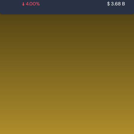
4.00%
$
3.68 B