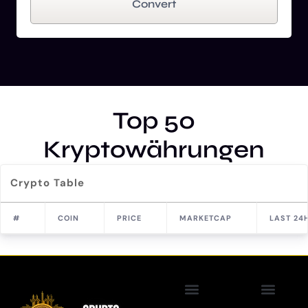
Convert
Top 50
Kryptowährungen
Crypto Table
#
COIN
PRICE
MARKETCAP
LAST 24
Blockchain Technolo