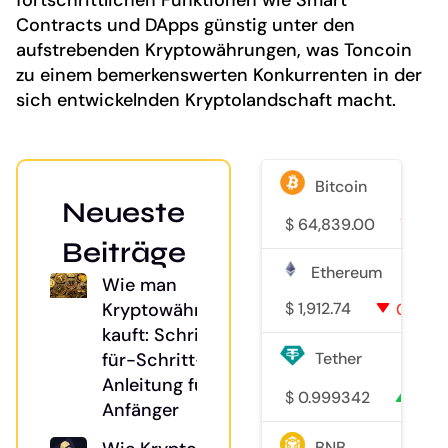
Contracts und DApps günstig unter den
aufstrebenden Kryptowährungen, was Toncoin
zu einem bemerkenswerten Konkurrenten in der
sich entwickelnden Kryptolandschaft macht.
Bitcoin
Neueste
$
64,839.00
0.1
Beiträge
Ethereum
Wie man
$
1,912.74
Kryptowährung
0.1%
kauft: Schritt-
für-Schritt-
Tether
Anleitung für
$
0.999342
0%
Anfänger
BNB