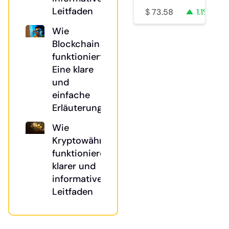
Leitfaden
$
73.58
1.1%
Wie
Blockchain
funktioniert:
Eine klare
und
einfache
Erläuterung
Wie
Kryptowährungen
funktionieren: Ein
klarer und
informativer
Leitfaden