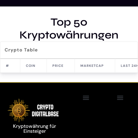
Top 50
Kryptowährungen
Crypto Table
#
COIN
PRICE
MARKETCAP
LAST 24
Blockchain Technolo
Kryptowährung für
Einsteiger