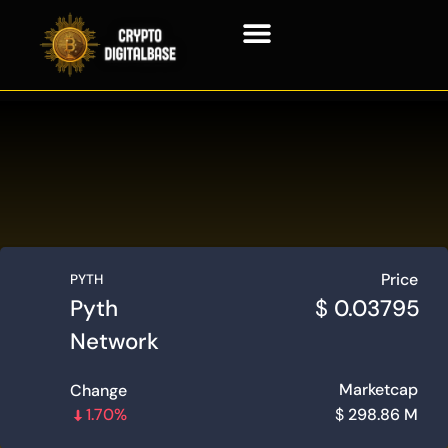
Blockchain Technologie
Price
PYTH
Pyth
$
0.03795
Network
Marketcap
Change
1.70%
$
298.86 M