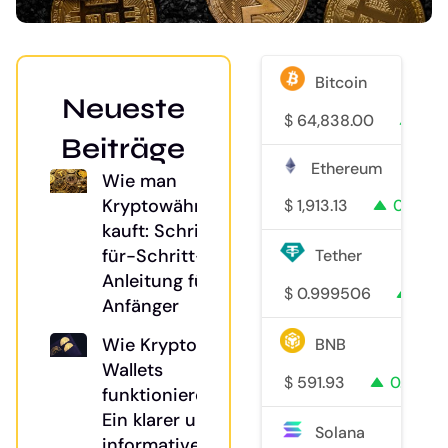
Bitcoin
Neueste
$
64,838.00
0.7
Beiträge
Ethereum
Wie man
Kryptowährung
$
1,913.13
0.5%
kauft: Schritt-
für-Schritt-
Tether
Anleitung für
$
0.999506
0%
Anfänger
Wie Krypto-
BNB
Wallets
$
591.93
0.2%
funktionieren:
Ein klarer und
Solana
informativer