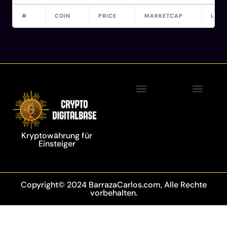
#
COIN
PRICE
MARKETCAP
LAST
Blockchain Technolo
Kryptowährung für
Einsteiger
Copyright© 2024 BarrazaCarlos.com, Alle Rechte
vorbehalten.