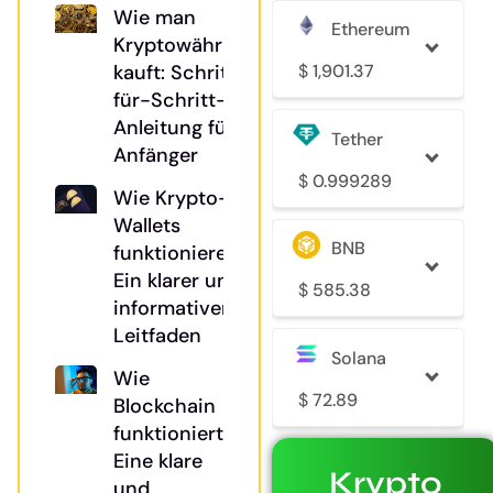
Wie man
Ethereum
Kryptowährung
$
1,901.37
kauft: Schritt-
für-Schritt-
Anleitung für
Tether
Anfänger
$
0.999289
Wie Krypto-
Wallets
BNB
funktionieren:
Ein klarer und
$
585.38
informativer
Leitfaden
Solana
Wie
$
72.89
Blockchain
funktioniert:
Eine klare
Krypto
und