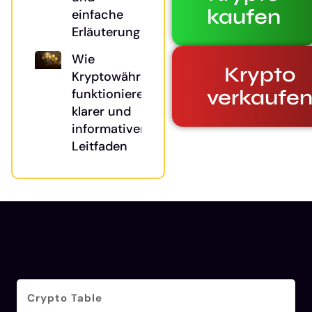
kaufen
einfache
Erläuterung
Wie
Krypto
Kryptowährungen
verkaufe
funktionieren: Ein
klarer und
informativer
Leitfaden
Crypto Table