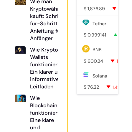
Wie man
Kryptowährung
$
1,876.89
2.3%
kauft: Schritt-
für-Schritt-
Tether
Anleitung für
$
0.999141
0%
Anfänger
Wie Krypto-
BNB
Wallets
$
600.24
1.3%
funktionieren:
Ein klarer und
Solana
informativer
Leitfaden
$
76.22
1.4%
Wie
Blockchain
funktioniert:
Eine klare
und