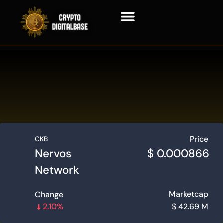
Blockchain Technologie
Price
CKB
Nervos
$
0.000866
Network
Marketcap
Change
2.10%
$
42.69 M