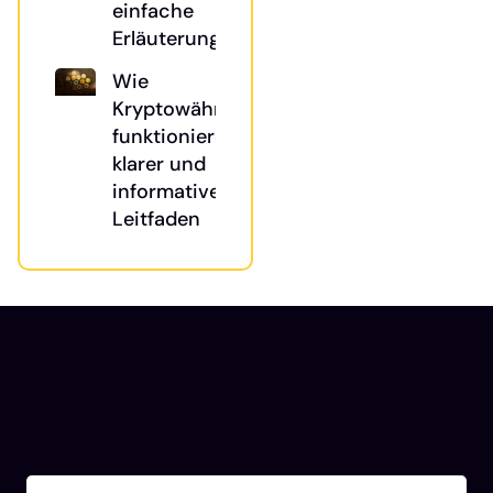
einfache
Erläuterung
Wie
Kryptowährungen
funktionieren: Ein
klarer und
informativer
Leitfaden