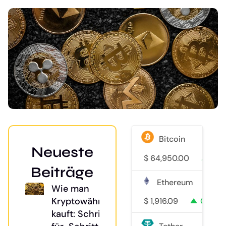
Bitcoin
Neueste
$
64,950.00
1.1%
Beiträge
Ethereum
Wie man
Kryptowährung
$
1,916.09
0.9%
kauft: Schritt-