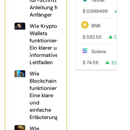
für-Schritt-
Tether
Anleitung für
$
0.999499
0%
Anfänger
Wie Krypto-
BNB
Wallets
$
592.55
0%
funktionieren:
Ein klarer und
Solana
informativer
Leitfaden
$
74.59
3.1%
Wie
Blockchain
funktioniert:
Eine klare
und
einfache
Erläuterung
Wie