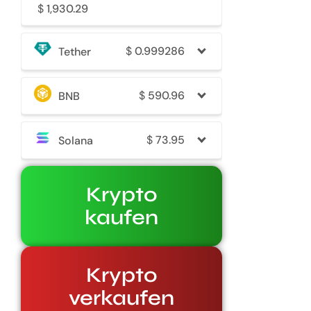
$
1,930.29
$
0.999286
Tether
$
590.96
BNB
$
73.95
Solana
Krypto
kaufen
Krypto
verkaufen