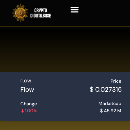
Blockchain Technologie
Price
FLOW
Flow
$
0.027315
Marketcap
Change
1.00%
$
45.92 M