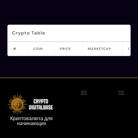
Crypto Table
#
COIN
PRICE
MARKETCAP
LAST
Политика конфиденциальности
Технология блокчейн
Контактная инфор
Криптовалюта для
начинающих