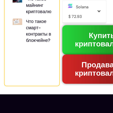
майнинг
Solana
криптовалют?
$
72.93
Что такое
смарт-
Купит
контракты в
блокчейне?
криптова
Продав
криптова