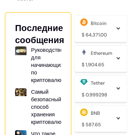
Bitcoin
Последние
$
64,371.00
сообщения
Руководство
Ethereum
для
$
1,904.65
начинающих
по
криптовалютам
Tether
Самый
$
0.999298
безопасный
способ
BNB
хранения
криптовалюты
$
587.65
Что такое