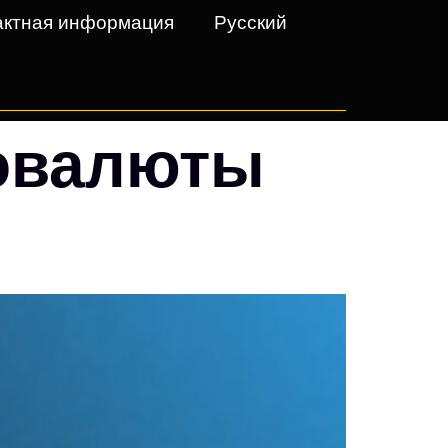
актная информация
Русский
овалюты